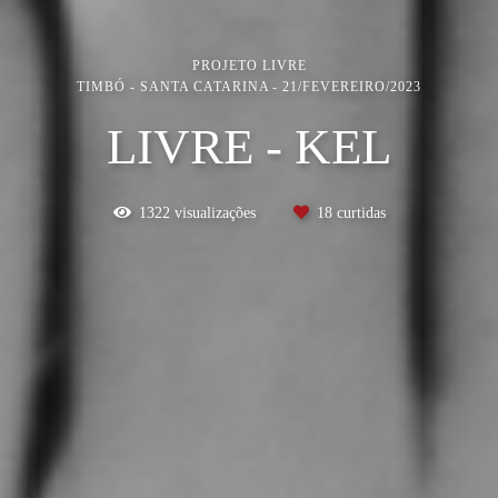
PROJETO LIVRE
TIMBÓ - SANTA CATARINA
21/FEVEREIRO/2023
LIVRE - KEL
1322
visualizações
18
curtidas