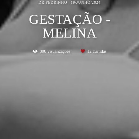
DR PEDRINHO
19/JUNHO/2024
GESTAÇÃO -
MELINA
800
visualizações
12
curtidas