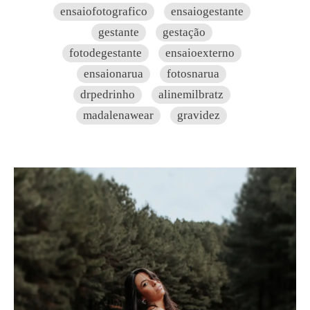
ensaiofotografico
ensaiogestante
gestante
gestação
fotodegestante
ensaioexterno
ensaionarua
fotosnarua
drpedrinho
alinemilbratz
madalenawear
gravidez